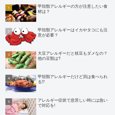
甲殻類アレルギーの方が注意したい食
材は？
甲殻類アレルギーはイカやタコにも注
意が必要？
大豆アレルギーだと枝豆もダメなの？
他の豆類は?
甲殻類アレルギーだけど貝は食べられ
る⁉
アレルギー症状で息苦しい時には急い
で対応を!