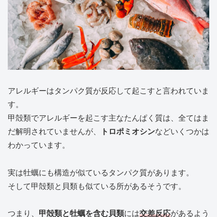
アレルギーはタンパク質が反応して起こすと言われていま
す。
甲殻類でアレルギーを起こす主なたんぱく質は、全てはま
だ解明されていませんが、
トロポミオシン
などいくつかは
わかっています。
実は牡蠣にも構造が似ているタンパク質があります。
そして甲殻類と貝類も似ている所があるそうです。
つまり、
甲殻類と牡蠣を含む貝類
には
交差反応
があるよう