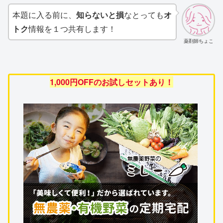
本題に入る前に、
知らないと損
なとっても
オ
トク
情報を１つ共有します！
薬剤師ちょこ
1,000円OFFのお試しセットあり！