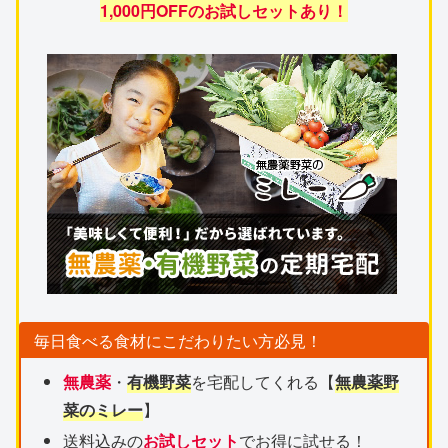
1,000円OFFのお試しセットあり！
毎日食べる食材にこだわりたい方必見！
無農薬
・
有機野菜
を宅配してくれる【
無農薬野
菜のミレー
】
送料込みの
お試しセット
でお得に試せる！