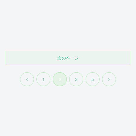
次のページ
前
次
1
2
3
5
へ
へ