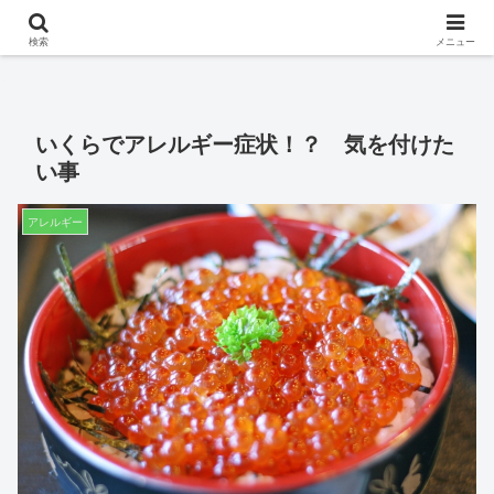
※このサイトはアフィリエイト広告を掲載しています。
検索
メニュー
いくらでアレルギー症状！？ 気を付けた
い事
アレルギー